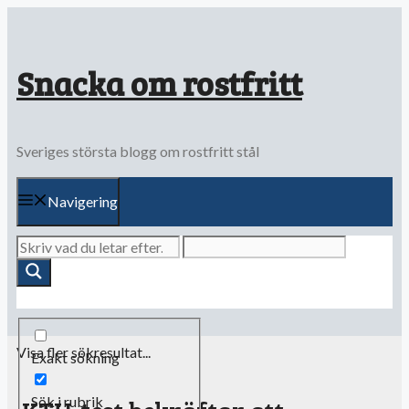
Hoppa
till
innehåll
Snacka om rostfritt
Sveriges största blogg om rostfritt stål
Navigering
Visa fler sökresultat...
Exakt sökning
Sök i rubrik