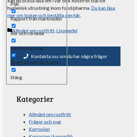
kan du också läsa om i vår bok Rostfritt stål för
Plåt
hygienisk utrustning inom
food
/
pharma
.
Du kan läsa
mer om boken och beställa den här
.
Rapport från marknaden
Kategorier
Allmänt om rostfritt
,
Livsmedel
Rör och rördelar
Rostfri kunskap
Kontakta oss om du har några frågor
Rostfritt värt ett besök
Stång
Kategorier
Allmänt om rostfritt
Frågor och svar
Korrosion
Korrosion i havsmiljö