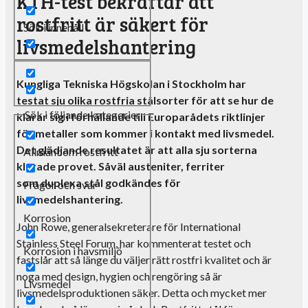
KTH-test bekräftar att
rostfritt är säkert för
Sök i innehåll
livsmedelshantering
Kungliga Tekniska Högskolan i Stockholm har
testat sju olika rostfria stålsorter för att se hur de
Sök i följande kategorier
klarar sig i förhållande till Europarådets riktlinjer
för metaller
som kommer
i kontakt med livsmedel.
Det glädjande resultatet är att alla sju sorterna
Allmänt om rostfritt
klarade provet. Såväl
austeniter
, ferriter
som
duplexa
stål godkändes för
Frågor och svar
livsmedelshantering.
Korrosion
John Rowe, generalsekreterare för International
Stainless Steel Forum, har kommenterat testet och
Korrosion i havsmiljö
fastslår att så länge du väljer rätt rostfri kvalitet och är
noga med design, hygien och rengöring så är
Livsmedel
livsmedelsproduktionen säker. Detta och mycket mer