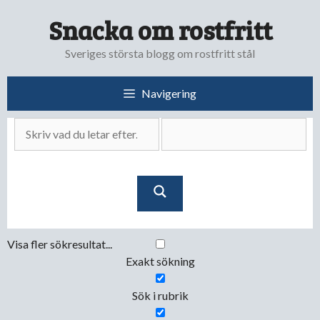
Hoppa
Snacka om rostfritt
till
innehåll
Sveriges största blogg om rostfritt stål
Navigering
Visa fler sökresultat...
Exakt sökning
Sök i rubrik