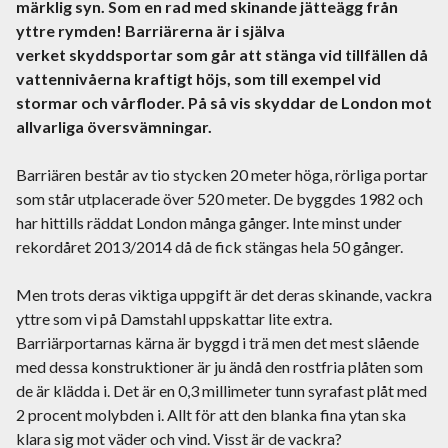
märklig syn. Som en rad med skinande jätteägg från
yttre rymden!
Barriärerna är
i själva
verket
skyddsportar som går att stänga vid tillfällen då
vattennivå
erna
kraftigt höjs, som till exempel vid
stormar och vårfloder. På så vis skyddar de London mot
allvarliga översvämningar.
Barriären består av tio stycken 20 meter höga, rörliga portar
som står utplacerade över 520 meter. De byggdes 1982 och
har hittills räddat London många gånger. Inte minst under
rekordåret 2013/2014 då de fick stängas hela 50 gånger.
Men trots deras viktiga uppgift är det deras skinande, vackra
yttre som vi
på
Damstahl
uppskattar lite extra.
Barriärportarnas kärna är byggd i trä men det mest slående
med dessa konstruktioner är ju ändå den rostfria plåten som
de är klädda i. Det är en 0,3 millimeter tunn syrafast plåt med
2 procent molybden i. Allt för att den blanka fina ytan ska
klara sig mot väder och vind.
Visst är de vackra?