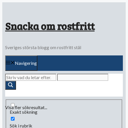
Hoppa
till
innehåll
Snacka om rostfritt
Sveriges största blogg om rostfritt stål
Navigering
Visa fler sökresultat...
Exakt sökning
Sök i rubrik