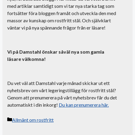
med artiklar samtidigt som vi tar nya starka tag
som
fortsätter föra bloggen framåt och utveckla den med
massor av kunskap om rostfritt
stål
.
Och självklart
väntar vi på nya spännande frågor från er läsare!
Vi på
Damstahl
önskar såväl nya som gamla
läsare
välkomna
!
Du vet väl att
Damstahl
varje månad skickar ut ett
nyhetsbrev om vårt legeringstillägg för rostfritt stål?
Genom att prenumerera på vårt nyhetsbrev får du det
automatiskt i din inkorg!
Du kan prenumerera här
.
Kategorier
Allmänt om rostfritt