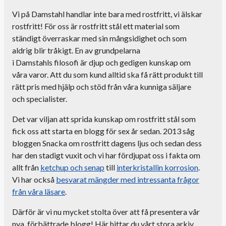
Vi på
Damstahl
handlar inte bara med rostfritt, vi älskar
rostfritt! För oss är rostfritt stål ett material som
ständigt överraskar med sin mångsidighet och som
aldrig blir tråkigt. En av grundpelarna
i
Damstahls
filosofi är djup och gedigen kunskap om
våra varor. Att du som kund alltid ska få rätt produkt till
rätt pris med hjälp och stöd från våra kunniga säljare
och specialister.
Det var
viljan att sprida kunskap om rostfritt stål som
fick oss
att starta en blogg
för sex år sedan
.
2013 såg
bloggen Snacka om rostfritt dagens ljus och sedan dess
har den stadigt vuxit och vi har fördjupat oss i fakta om
allt från
ketchup och senap
till
interkristallin korrosion
.
Vi har också
besvarat mängder med intressanta frågor
från våra läsare
.
Därför är vi nu mycket stolta över att få presentera vår
nya, förbättrade blogg! Här hittar du vårt stora arkiv