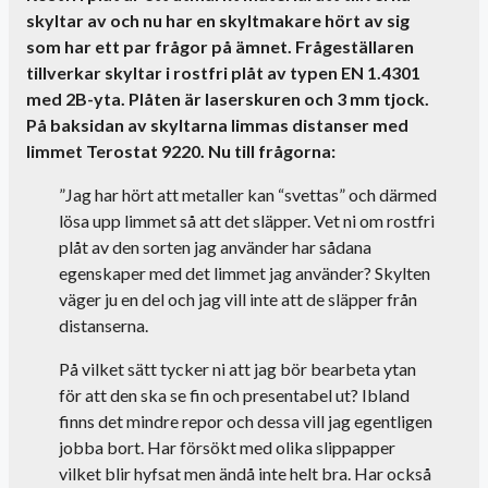
skyltar av och nu har en skyltmakare hört av sig
som har ett par frågor på ämnet. Frågeställaren
tillverkar skyltar i rostfri plåt av typen EN 1.4301
med 2B-yta. Plåten är laserskuren och 3 mm tjock.
På baksidan av skyltarna limmas distanser med
limmet
Terostat
9220. Nu till frågorna:
”Jag har hört att metaller kan “svettas” och därmed
lösa upp limmet så att det släpper. Vet ni om rostfri
plåt av den sorten jag använder har sådana
egenskaper med det limmet jag använder? Skylten
väger ju en del och jag vill inte att de släpper från
distanserna.
På vilket sätt tycker ni att jag bör bearbeta ytan
för att den ska se fin och presentabel ut? Ibland
finns det mindre repor och dessa vill jag egentligen
jobba bort. Har försökt med olika slippapper
vilket blir hyfsat men ändå inte helt bra. Har också