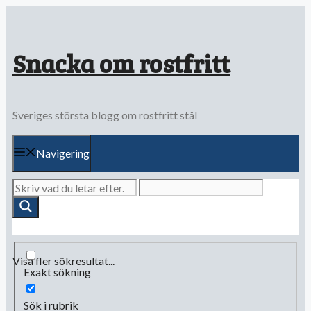
Hoppa
till
innehåll
Snacka om rostfritt
Sveriges största blogg om rostfritt stål
Navigering
Visa fler sökresultat...
Exakt sökning
Sök i rubrik