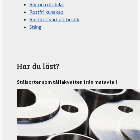
Rör och rördelar
Rostfri kunskap
Rostfritt värt ett besök
Stång
Har du läst?
Stålsorter som tål lakvatten från matavfall