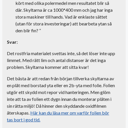
kört med olika polermedel men resultatet blir så
där. Skyltarna är ca 1000*400 mm och jag har inga
stora maskiner till hands. Vad är enklaste sättet
(utan för stora investeringar) att bearbeta ytan så
den blir fin?
”
Svar:
Det rostfria materialet svettas inte, så det löser inte upp
limmet. Med rätt lim och antal distanser är det inga
problem. Skyltarna kommer att sitta kvar!
Det bästa är att redan från början tillverka skyltarna av
en plåt med borstad yta eller en 2b-yta med folie. Folien
utgör ett skydd mot repor vid hanteringen. Men glöm
inte att ta av folien ett dygn innan du monterar plåten i
sin rätta miljö! Då hinner den skyddande oxidfilmen
återskapas.
Här kan du läsa mer om varför folien bör
tas bort i god tid
.