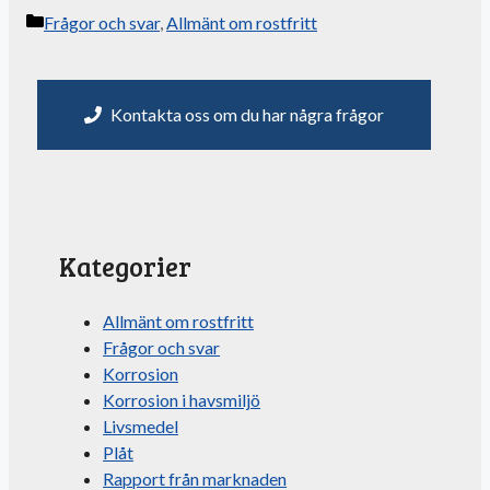
Kategorier
Frågor och svar
,
Allmänt om rostfritt
Kontakta oss om du har några frågor
Kategorier
Allmänt om rostfritt
Frågor och svar
Korrosion
Korrosion i havsmiljö
Livsmedel
Plåt
Rapport från marknaden