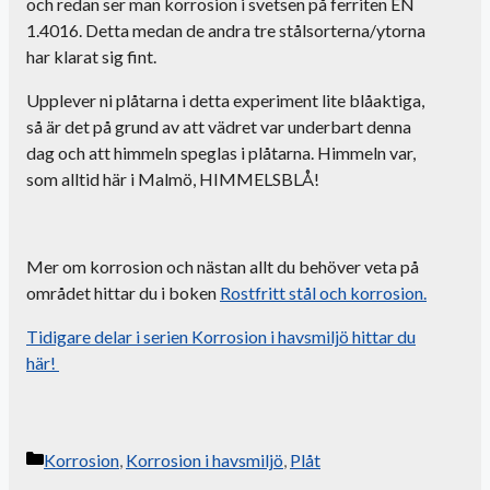
och redan ser man korrosion i svetsen på ferriten EN
1.4016. Detta medan de andra tre stålsorterna/ytorna
har klarat sig fint.
Upplever ni plåtarna i detta experiment lite blåaktiga,
så är det på grund av att vädret var underbart denna
dag och att himmeln speglas i plåtarna. Himmeln var,
som alltid här i Malmö, HIMMELSBLÅ!
Mer om korrosion och nästan allt du behöver veta på
området hittar du i boken
Rostfritt stål och korrosion.
Tidigare delar i serien
Korrosion i havsmiljö
hittar du
här!
Kategorier
Korrosion
,
Korrosion i havsmiljö
,
Plåt