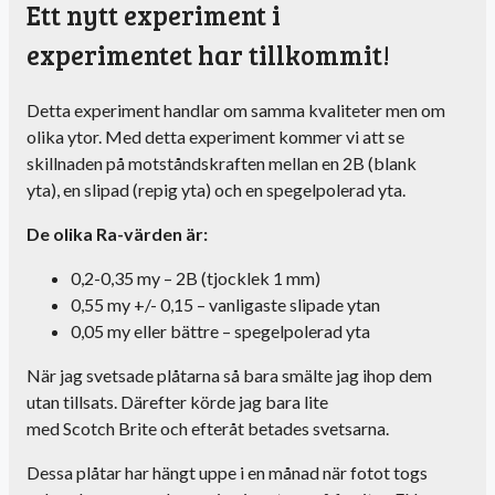
Ett nytt experiment i
experimentet har tillkommit!
Detta experiment handlar om samma kvaliteter men om
olika ytor. Med detta experiment kommer vi att se
skillnaden på motståndskraften mellan en 2B (blank
yta), en slipad (repig yta) och en spegelpolerad yta.
De olika
Ra
-värden är:
0,2-0,35
my – 2B (tjocklek 1 mm)
0,55 my +/- 0,15 – vanligaste slipade ytan
0,05 my eller bättre – spegelpolerad yta
När jag svetsade plåtarna så bara smälte jag ihop dem
utan tillsats. Därefter körde jag bara lite
med
Scotch
Brite
och efteråt betades svetsarna.
Dessa plåtar har hängt uppe i en månad när fotot togs