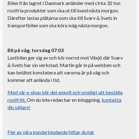
Bilen från lagret i Danmark anländer med cirka 32 ton
rostfria produkter som ska ut till kund nästa morgon.
Därefter lastas plåtarna som ska till Svarv & Svets in
transportbilen som ska köra iväg nästa morgon.
Bil på väg, torsdag 07:03
Lastbilen ger sig av och kör norrut mot Växjö där Svarv
& Svets har sin verkstad. Martin går in på webben och
kan belåtet konstatera att varorna är på väg och
kommer att anlända i tid.
Med vår e-shop blir det enkelt och smidigt att beställa
rostfritt.
Om du inte redan har en inloggning,
kontakta
din säljare!
Fler av våra kunderbjudande hittar du här