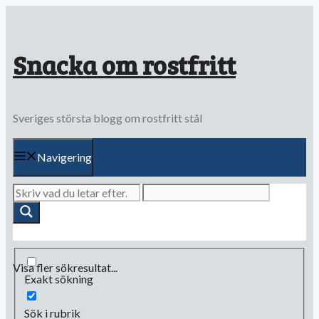
Hoppa
till
innehåll
Snacka om rostfritt
Sveriges största blogg om rostfritt stål
Navigering
Visa fler sökresultat...
Exakt sökning
Sök i rubrik