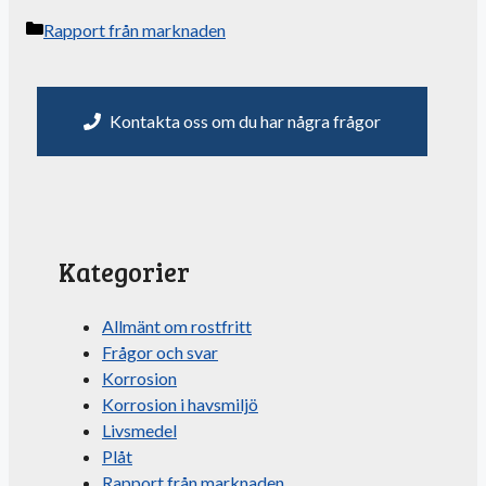
Kategorier
Rapport från marknaden
Kontakta oss om du har några frågor
Kategorier
Allmänt om rostfritt
Frågor och svar
Korrosion
Korrosion i havsmiljö
Livsmedel
Plåt
Rapport från marknaden