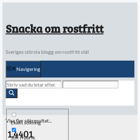
Hoppa
till
innehåll
Snacka om rostfritt
Sveriges största blogg om rostfritt stål
Navigering
Visa fler sökresultat...
Exakt sökning
1.4401
Sök i rubrik