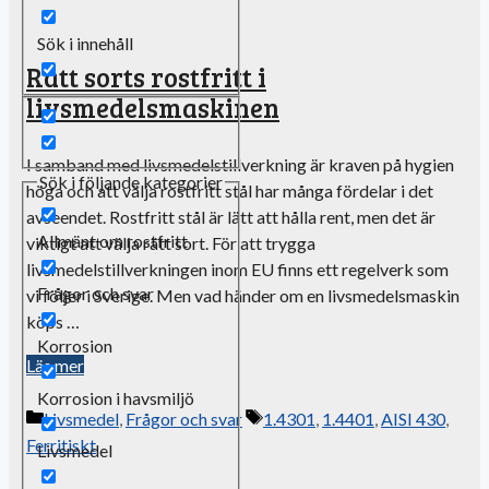
Sök i innehåll
Rätt sorts rostfritt i
livsmedelsmaskinen
I samband med livsmedelstillverkning är kraven på hygien
Sök i följande kategorier
höga och att välja rostfritt stål har många fördelar i det
avseendet. Rostfritt stål är lätt att hålla rent, men det är
Allmänt om rostfritt
viktigt att välja rätt sort. För att trygga
livsmedelstillverkningen inom EU finns ett regelverk som
Frågor och svar
vi följer i Sverige. Men vad händer om en livsmedelsmaskin
köps …
Korrosion
Läs mer
Korrosion i havsmiljö
Kategorier
Etiketter
Livsmedel
,
Frågor och svar
1.4301
,
1.4401
,
AISI 430
,
Ferritiskt
Livsmedel