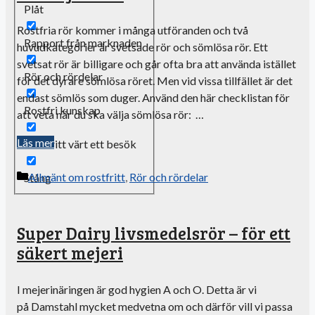
Plåt
Rostfria rör kommer i många utföranden och två
Rapport från marknaden
huvudkategorier är svetsade rör och sömlösa rör. Ett
svetsat rör är billigare och går ofta bra att använda istället
Rör och rördelar
för det dyrare sömlösa röret. Men vid vissa tillfället är det
endast sömlös som duger. Använd den här checklistan för
Rostfri kunskap
att veta när du ska välja sömlösa rör: …
Läs mer
Rostfritt värt ett besök
Kategorier
Allmänt om rostfritt
,
Rör och rördelar
Stång
Super Dairy livsmedelsrör – för ett
säkert mejeri
I mejerinäringen är god hygien A och O. Detta är vi
på Damstahl mycket medvetna om och därför vill vi passa