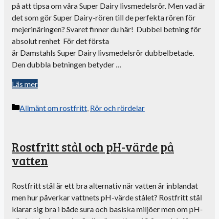
på att tipsa om våra Super Dairy livsmedelsrör. Men vad är
det som gör Super Dairy-rören till de perfekta rören för
mejerinäringen? Svaret finner du här! Dubbel betning för
absolut renhet För det första
är Damstahls Super Dairy livsmedelsrör dubbelbetade.
Den dubbla betningen betyder …
Läs mer
Kategorier
Allmänt om rostfritt
,
Rör och rördelar
Rostfritt stål och pH-värde på
vatten
Rostfritt stål är ett bra alternativ när vatten är inblandat
men hur påverkar vattnets pH-värde stålet? Rostfritt stål
klarar sig bra i både sura och basiska miljöer men om pH-