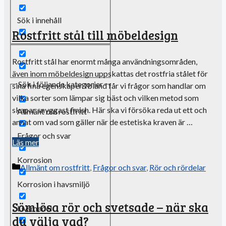
Sök i innehåll
Rostfritt stål till möbeldesign
Rostfritt stål har enormt många användningsområden,
även inom möbeldesign uppskattas det rostfria stålet för
Sök i följande kategorier
sina fina egenskaper. Ibland får vi frågor som handlar om
vilka sorter som lämpar sig bäst och vilken metod som
skapar snyggast finish. Här ska vi försöka reda ut ett och
Allmänt om rostfritt
annat om vad som gäller när de estetiska kraven är …
Frågor och svar
Läs mer
Korrosion
Kategorier
Allmänt om rostfritt
,
Frågor och svar
,
Rör och rördelar
Korrosion i havsmiljö
Sömlösa rör och svetsade – när ska
Livsmedel
du välja vad?