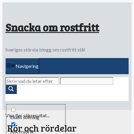
Hoppa
till
innehåll
Snacka om rostfritt
Sveriges största blogg om rostfritt stål
Navigering
Visa fler sökresultat...
Exakt sökning
Rör och rördelar
Sök i rubrik