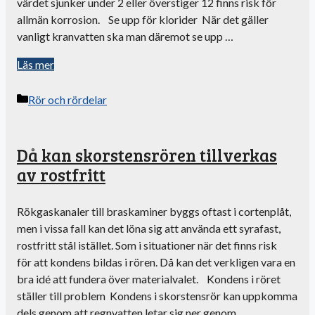
värdet sjunker under 2 eller överstiger 12 finns risk för
allmän korrosion. Se upp för klorider När det gäller
vanligt kranvatten ska man däremot se upp …
Läs mer
Kategorier
Rör och rördelar
Då kan skorstensrören tillverkas
av rostfritt
Rökgaskanaler till braskaminer byggs oftast i cortenplåt,
men i vissa fall kan det löna sig att använda ett syrafast,
rostfritt stål istället. Som i situationer när det finns risk
för att kondens bildas i rören. Då kan det verkligen vara en
bra idé att fundera över materialvalet. Kondens i röret
ställer till problem Kondens i skorstensrör kan uppkomma
dels genom att regnvatten letar sig ner genom